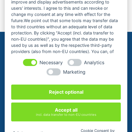
improve and display advertisements according to
Nächste Veranstaltung
users' interests. I agree to this and can revoke or
change my consent at any time with effect for the
future.We point out that some tools may transfer data
to third countries without an adequate level of data
protection. By clicking "Accept (incl. data transfer to
non-EU countries)", you agree that the data may be
used by us as well as by the respective third-party
providers (also from non-EU countries). You can, of
course, change your cookie settings at any time.
Necessary
Analytics
Marketing
Cookie-Einstellungen ändern
Reject optional
KONTAKT
ZAHLUNGSARTEN
WIDERRUFSBELEHRUNG
AGB
Accept all
DATENSCHUTZERKLÄRUNG
IMPRESSUM
incl. data transfer to non-EU countries
Cookie Consent by