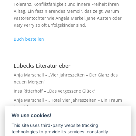
Toleranz, Konfliktfähigkeit und innere Freiheit ihren
Alltag. Ein faszinierendes Memoir, das zeigt, warum
Pastorentöchter wie Angela Merkel, Jane Austen oder
Katy Perry so oft Erfolgskinder sind.
Buch bestellen
Lübecks Literaturleben
Anja Marschall – „Vier Jahreszeiten – Der Glanz des
neuen Morgen“
Insa Ritterhoff – „Das vergessene Glück“
Anja Marschall – „Hotel Vier Jahreszeiten – Ein Traum
in Gold“
We use cookies!
Eva Almstädt „Ostseedämmerung“
Leo Hansen – „Napoli am Ostseestrand“
This site uses third-party website tracking
technologies to provide its services, constantly