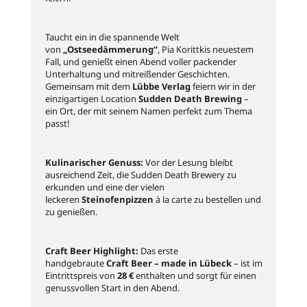
Taucht ein in die spannende Welt
von
„Ostseedämmerung“
, Pia Korittkis neuestem
Fall, und genießt einen Abend voller packender
Unterhaltung und mitreißender Geschichten.
Gemeinsam mit dem
Lübbe Verlag
feiern wir in der
einzigartigen Location
Sudden Death Brewing
–
ein Ort, der mit seinem Namen perfekt zum Thema
passt!
Kulinarischer Genuss:
Vor der Lesung bleibt
ausreichend Zeit, die Sudden Death Brewery zu
erkunden und eine der vielen
leckeren
Steinofenpizzen
à la carte zu bestellen und
zu genießen.
Craft Beer Highlight:
Das erste
handgebraute
Craft Beer – made in Lübeck
– ist im
Eintrittspreis von
28 €
enthalten und sorgt für einen
genussvollen Start in den Abend.