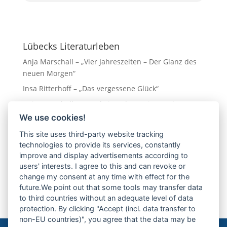
Lübecks Literaturleben
Anja Marschall – „Vier Jahreszeiten – Der Glanz des
neuen Morgen“
Insa Ritterhoff – „Das vergessene Glück“
Anja Marschall – „Hotel Vier Jahreszeiten – Ein Traum
in Gold“
We use cookies!
Eva Almstädt „Ostseedämmerung“
This site uses third-party website tracking
technologies to provide its services, constantly
Leo Hansen – „Napoli am Ostseestrand“
improve and display advertisements according to
users' interests. I agree to this and can revoke or
Nächste Veranstaltung
change my consent at any time with effect for the
future.We point out that some tools may transfer data
to third countries without an adequate level of data
protection. By clicking "Accept (incl. data transfer to
non-EU countries)", you agree that the data may be