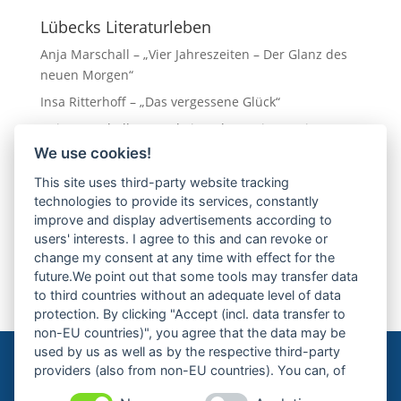
Lübecks Literaturleben
Anja Marschall – „Vier Jahreszeiten – Der Glanz des
neuen Morgen“
Insa Ritterhoff – „Das vergessene Glück“
Anja Marschall – „Hotel Vier Jahreszeiten – Ein Traum
in Gold“
We use cookies!
Eva Almstädt „Ostseedämmerung“
This site uses third-party website tracking
technologies to provide its services, constantly
Leo Hansen – „Napoli am Ostseestrand“
improve and display advertisements according to
users' interests. I agree to this and can revoke or
Nächste Veranstaltung
change my consent at any time with effect for the
future.We point out that some tools may transfer data
to third countries without an adequate level of data
protection. By clicking "Accept (incl. data transfer to
non-EU countries)", you agree that the data may be
used by us as well as by the respective third-party
providers (also from non-EU countries). You can, of
course, change your cookie settings at any time.