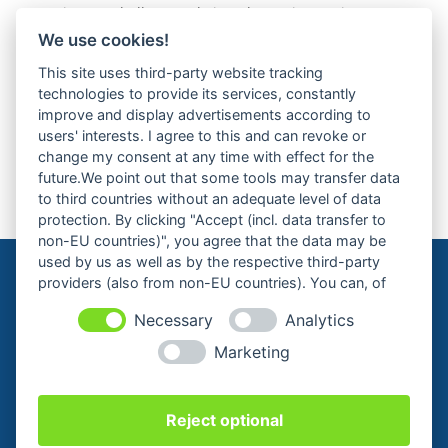
Anja Marschall – „Hotel Vier Jahreszeiten – Ein Traum
in Gold“
We use cookies!
Eva Almstädt „Ostseedämmerung“
This site uses third-party website tracking
technologies to provide its services, constantly
Leo Hansen – „Napoli am Ostseestrand“
improve and display advertisements according to
users' interests. I agree to this and can revoke or
Nächste Veranstaltung
change my consent at any time with effect for the
future.We point out that some tools may transfer data
to third countries without an adequate level of data
protection. By clicking "Accept (incl. data transfer to
non-EU countries)", you agree that the data may be
used by us as well as by the respective third-party
providers (also from non-EU countries). You can, of
course, change your cookie settings at any time.
Necessary
Analytics
Marketing
Cookie-Einstellungen ändern
Reject optional
KONTAKT
ZAHLUNGSARTEN