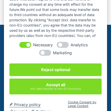
Nächste Veranstaltung
change my consent at any time with effect for the
future.We point out that some tools may transfer data
to third countries without an adequate level of data
protection. By clicking "Accept (incl. data transfer to
non-EU countries)", you agree that the data may be
used by us as well as by the respective third-party
providers (also from non-EU countries). You can, of
course, change your cookie settings at any time.
Necessary
Analytics
Marketing
Cookie-Einstellungen ändern
Reject optional
KONTAKT
ZAHLUNGSARTEN
WIDERRUFSBELEHRUNG
AGB
Accept all
DATENSCHUTZERKLÄRUNG
IMPRESSUM
incl. data transfer to non-EU countries
Cookie Consent by
Privacy policy
Legal Cockpit