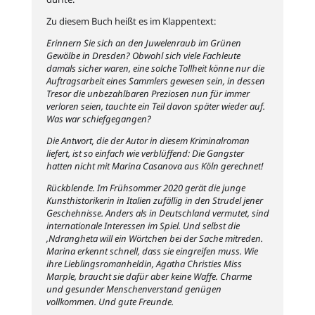
Zu diesem Buch heißt es im Klappentext:
Erinnern Sie sich an den Juwelenraub im Grünen
Gewölbe in Dresden? Obwohl sich viele Fachleute
damals sicher waren, eine solche Tollheit könne nur die
Auftragsarbeit eines Sammlers gewesen sein, in dessen
Tresor die unbezahlbaren Preziosen nun für immer
verloren seien, tauchte ein Teil davon später wieder auf.
Was war schiefgegangen?
Die Antwort, die der Autor in diesem Kriminalroman
liefert, ist so einfach wie verblüffend: Die Gangster
hatten nicht mit Marina Casanova aus Köln gerechnet!
Rückblende. Im Frühsommer 2020 gerät die junge
Kunsthistorikerin in Italien zufällig in den Strudel jener
Geschehnisse. Anders als in Deutschland vermutet, sind
internationale Interessen im Spiel. Und selbst die
‚Ndrangheta will ein Wörtchen bei der Sache mitreden.
Marina erkennt schnell, dass sie eingreifen muss. Wie
ihre Lieblingsromanheldin, Agatha Christies Miss
Marple, braucht sie dafür aber keine Waffe. Charme
und gesunder Menschenverstand genügen
vollkommen. Und gute Freunde.