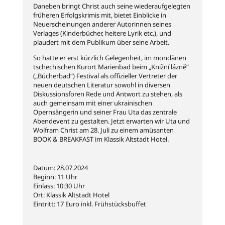
Daneben bringt Christ auch seine wiederaufgelegten
früheren Erfolgskrimis mit, bietet Einblicke in
Neuerscheinungen anderer Autorinnen seines
Verlages (Kinderbücher, heitere Lyrik etc.), und
plaudert mit dem Publikum über seine Arbeit.
So hatte er erst kürzlich Gelegenheit, im mondänen
tschechischen Kurort Marienbad beim „Knižní lázně“
(„Bücherbad“) Festival als offizieller Vertreter der
neuen deutschen Literatur sowohl in diversen
Diskussionsforen Rede und Antwort zu stehen, als
auch gemeinsam mit einer ukrainischen
Opernsängerin und seiner Frau Uta das zentrale
Abendevent zu gestalten. Jetzt erwarten wir Uta und
Wolfram Christ am 28. Juli zu einem amüsanten
BOOK & BREAKFAST im Klassik Altstadt Hotel.
Datum: 28.07.2024
Beginn: 11 Uhr
Einlass: 10:30 Uhr
Ort: Klassik Altstadt Hotel
Eintritt: 17 Euro inkl. Frühstücksbuffet