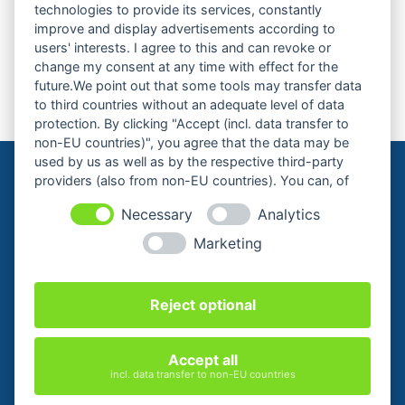
technologies to provide its services, constantly
Leo Hansen – „Napoli am Ostseestrand“
improve and display advertisements according to
users' interests. I agree to this and can revoke or
Nächste Veranstaltung
change my consent at any time with effect for the
future.We point out that some tools may transfer data
to third countries without an adequate level of data
protection. By clicking "Accept (incl. data transfer to
non-EU countries)", you agree that the data may be
used by us as well as by the respective third-party
providers (also from non-EU countries). You can, of
course, change your cookie settings at any time.
Necessary
Analytics
Marketing
Cookie-Einstellungen ändern
Reject optional
KONTAKT
ZAHLUNGSARTEN
WIDERRUFSBELEHRUNG
AGB
Accept all
DATENSCHUTZERKLÄRUNG
IMPRESSUM
incl. data transfer to non-EU countries