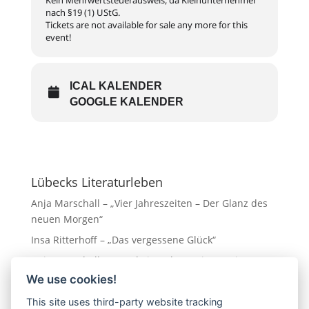
nach §19 (1) UStG.
Tickets are not available for sale any more for this
event!
ICAL KALENDER
GOOGLE KALENDER
Lübecks Literaturleben
Anja Marschall – „Vier Jahreszeiten – Der Glanz des
neuen Morgen“
Insa Ritterhoff – „Das vergessene Glück“
Anja Marschall – „Hotel Vier Jahreszeiten – Ein Traum
in Gold“
We use cookies!
Eva Almstädt „Ostseedämmerung“
This site uses third-party website tracking