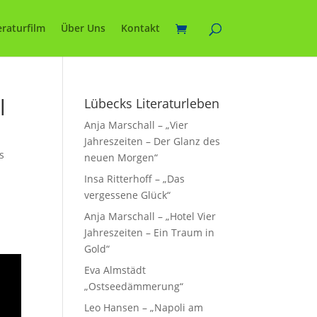
eraturfilm
Über Uns
Kontakt
l
Lübecks Literaturleben
Anja Marschall – „Vier
Jahreszeiten – Der Glanz des
s
neuen Morgen“
Insa Ritterhoff – „Das
vergessene Glück“
Anja Marschall – „Hotel Vier
Jahreszeiten – Ein Traum in
Gold“
Eva Almstädt
„Ostseedämmerung“
Leo Hansen – „Napoli am