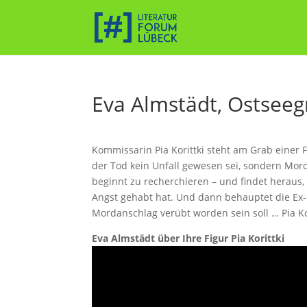
Eva Almstädt, Ostseegru
Kommissarin Pia Korittki steht am Grab einer F
der Tod kein Unfall gewesen sei, sondern Mord
beginnt zu recherchieren – und findet heraus,
Angst gehabt hat. Und dann behauptet die Ex-
Mordanschlag verübt worden sein soll … Pia Kor
Eva Almstädt über Ihre Figur Pia Korittki