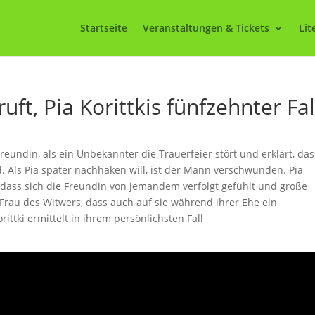
Startseite
Veranstaltungen & Tickets
Lit
ft, Pia Korittkis fünfzehnter Fal
reundin, als ein Unbekannter die Trauerfeier stört und erklärt, das
. Als Pia später nachhaken will, ist der Mann verschwunden. Pia
 dass sich die Freundin von jemandem verfolgt gefühlt und große
Frau des Witwers, dass auch auf sie während ihrer Ehe ein
ittki ermittelt in ihrem persönlichsten Fall