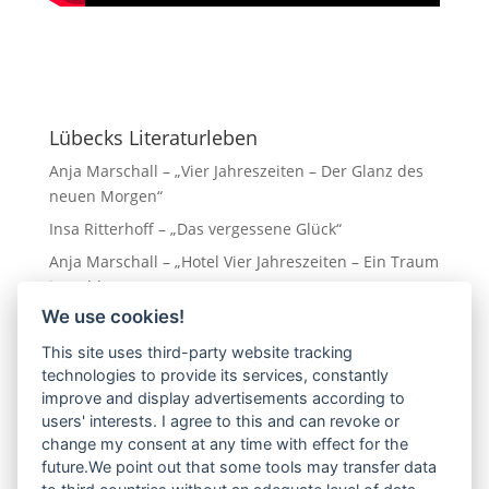
Lübecks Literaturleben
Anja Marschall – „Vier Jahreszeiten – Der Glanz des
neuen Morgen“
Insa Ritterhoff – „Das vergessene Glück“
Anja Marschall – „Hotel Vier Jahreszeiten – Ein Traum
in Gold“
We use cookies!
Eva Almstädt „Ostseedämmerung“
Leo Hansen – „Napoli am Ostseestrand“
This site uses third-party website tracking
technologies to provide its services, constantly
improve and display advertisements according to
Nächste Veranstaltung
users' interests. I agree to this and can revoke or
change my consent at any time with effect for the
future.We point out that some tools may transfer data